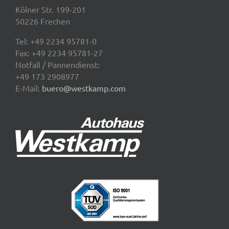
Kölner Str. 199-201
50226 Frechen
Tel:
+49 2234 95781-0
Fax: +49 2234 95781-27
Notfall / Pannendienst:
+49 173 2908977
E-Mail:
buero@westkamp.com