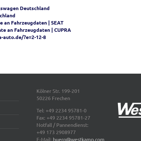
lkswagen Deutschland
schland
te an Fahrzeugdaten | SEAT
hte an Fahrzeugdaten | CUPRA
-auto.de/?e=2-12-8
Kölner Str. 199-201
50226 Frechen
Tel:
+49 2234 95781-0
Fax: +49 2234 95781-27
Notfall / Pannendienst:
+49 173 2908977
E-Mail:
buero@westkamp.com