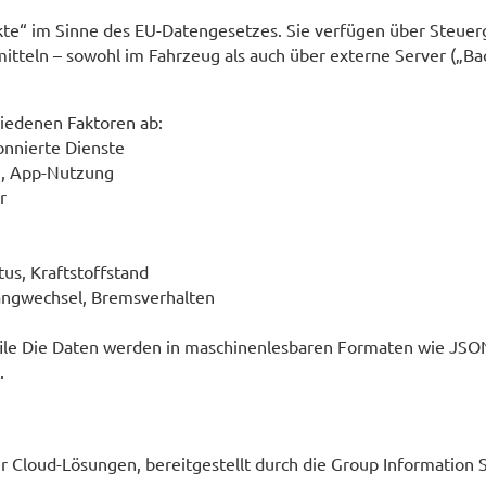
kte“ im Sinne des EU-Datengesetzes. Sie verfügen über Steue
itteln – sowohl im Fahrzeug als auch über externe Server („Ba
iedenen Faktoren ab:
onnierte Dienste
en, App-Nutzung
r
tus, Kraftstoffstand
angwechsel, Bremsverhalten
file Die Daten werden in maschinenlesbaren Formaten wie JS
.
r Cloud-Lösungen, bereitgestellt durch die Group Information