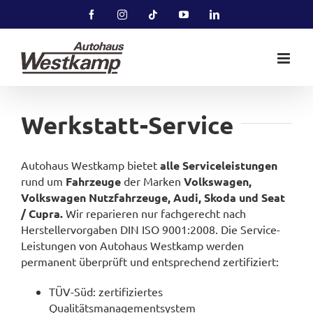
Zum
Facebook
Instagram
Tiktok
YouTube
LinkedIn
Inhalt
springen
Werkstatt-Service
Autohaus Westkamp bietet
alle Serviceleistungen
rund um
Fahrzeuge
der Marken
Volkswagen,
Volkswagen Nutzfahrzeuge, Audi, Skoda und Seat
/ Cupra.
Wir reparieren nur fachgerecht nach
Herstellervorgaben DIN ISO 9001:2008. Die Service-
Leistungen von Autohaus Westkamp werden
permanent überprüft und entsprechend zertifiziert:
TÜV-Süd: zertifiziertes
Qualitätsmanagementsystem