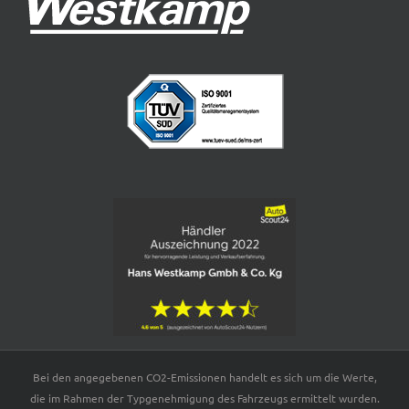
Bei den angegebenen CO2-Emissionen handelt es sich um die Werte,
die im Rahmen der Typgenehmigung des Fahrzeugs ermittelt wurden.