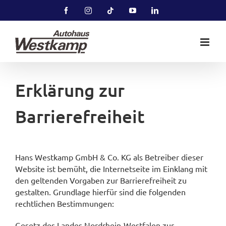
Zum
Facebook
Instagram
Tiktok
YouTube
LinkedIn
Inhalt
springen
Erklärung zur
Barrierefreiheit
Hans Westkamp GmbH & Co. KG als Betreiber dieser
Website ist bemüht, die Internetseite im Einklang mit
den geltenden Vorgaben zur Barrierefreiheit zu
gestalten. Grundlage hierfür sind die folgenden
rechtlichen Bestimmungen:
Gesetz des Landes Nordrhein-Westfalen zur