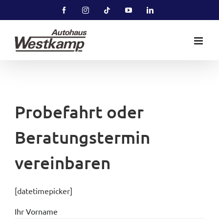
Zum
Facebook
Instagram
Tiktok
YouTube
LinkedIn
Inhalt
springen
Probefahrt oder
Beratungstermin
vereinbaren
[datetimepicker]
Ihr Vorname