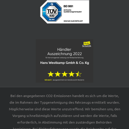
Bei den angegebenen CO2-Emissionen handelt es sich um die Werte,
die im Rahmen der Typgenehmigung des Fahrzeugs ermittelt wurden.
Möglicherweise sind diese Werte unzutreffend. Wir bemühen uns, den
Vorgang schnellstmöglich aufzuklären und werden die Werte, falls
erforderlich, in Abstimmung mit den zuständigen Behörden
korrigieren. Bei Elektrofahrzeugen wurde die Reichweite auf der