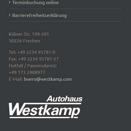
Terminbuchung online
Barrierefreiheitserklärung
Kölner Str. 199-201
50226 Frechen
Tel:
+49 2234 95781-0
Fax: +49 2234 95781-27
Notfall / Pannendienst:
+49 173 2908977
E-Mail:
buero@westkamp.com