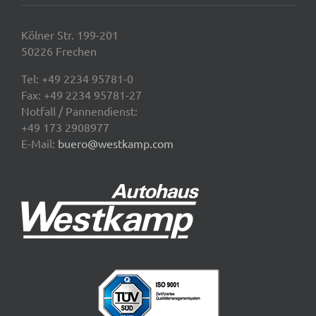
Kölner Str. 199-201
50226 Frechen
Tel:
+49 2234 95781-0
Fax: +49 2234 95781-27
Notfall / Pannendienst:
+49 173 2908977
E-Mail:
buero@westkamp.com