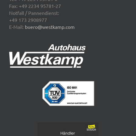
Fax: +49 2234 95781-27
Notfall / Pannendienst:
+49 173 2908977
E-Mail:
buero@westkamp.com