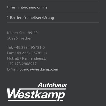
Terminbuchung online
Barrierefreiheitserklärung
Kölner Str. 199-201
50226 Frechen
Tel:
+49 2234 95781-0
Fax: +49 2234 95781-27
Notfall / Pannendienst:
+49 173 2908977
E-Mail:
buero@westkamp.com