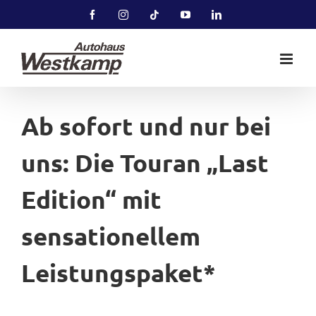
Zum
Facebook
Instagram
Tiktok
YouTube
LinkedIn
Inhalt
springen
Ab sofort und nur bei
uns: Die Touran „Last
Edition“ mit
sensationellem
Leistungspaket*