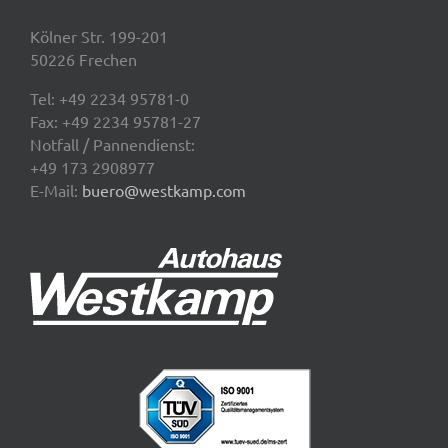
Kölner Str. 199-201
50226 Frechen
Tel:
+49 2234 95781-0
Fax: +49 2234 95781-27
Notfall / Pannendienst:
+49 173 2908977
E-Mail:
buero@westkamp.com